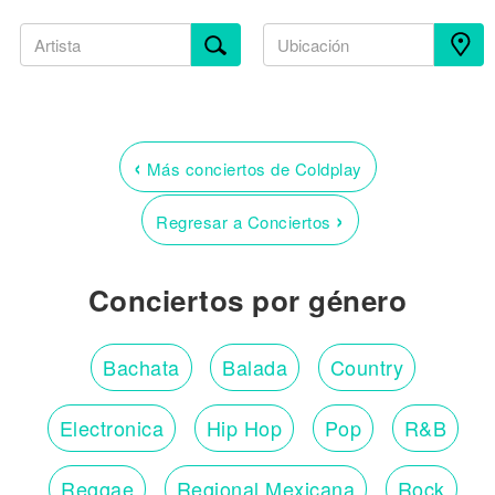
‹
Más conciertos de Coldplay
›
Regresar a Conciertos
Conciertos por género
Bachata
Balada
Country
Electronica
Hip Hop
Pop
R&B
Reggae
Regional Mexicana
Rock