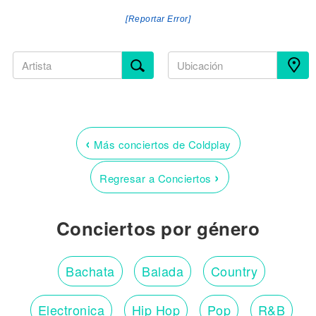
[Reportar Error]
‹
Más conciertos de Coldplay
›
Regresar a Conciertos
Conciertos por género
Bachata
Balada
Country
Electronica
Hip Hop
Pop
R&B