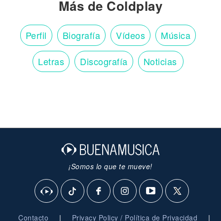
Más de Coldplay
Perfil
Biografía
Vídeos
Música
Letras
Discografía
Noticias
¡Somos lo que te mueve!
|
|
Contacto
Privacy Policy / Política de Privacidad