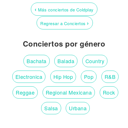
‹
Más conciertos de Coldplay
›
Regresar a Conciertos
Conciertos por género
Bachata
Balada
Country
Electronica
Hip Hop
Pop
R&B
Reggae
Regional Mexicana
Rock
Salsa
Urbana