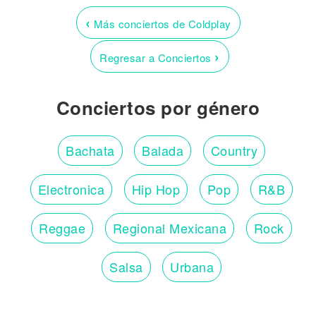
‹
Más conciertos de Coldplay
›
Regresar a Conciertos
Conciertos por género
Bachata
Balada
Country
Electronica
Hip Hop
Pop
R&B
Reggae
Regional Mexicana
Rock
Salsa
Urbana