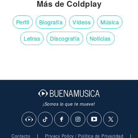
Más de Coldplay
Perfil
Biografía
Vídeos
Música
Letras
Discografía
Noticias
¡Somos lo que te mueve!
|
|
Contacto
Privacy Policy / Política de Privacidad