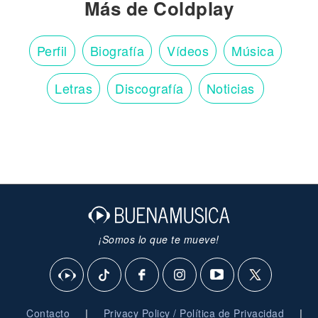
Más de Coldplay
Perfil
Biografía
Vídeos
Música
Letras
Discografía
Noticias
¡Somos lo que te mueve!
|
|
Contacto
Privacy Policy / Política de Privacidad