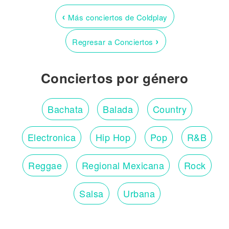
‹
Más conciertos de Coldplay
›
Regresar a Conciertos
Conciertos por género
Bachata
Balada
Country
Electronica
Hip Hop
Pop
R&B
Reggae
Regional Mexicana
Rock
Salsa
Urbana