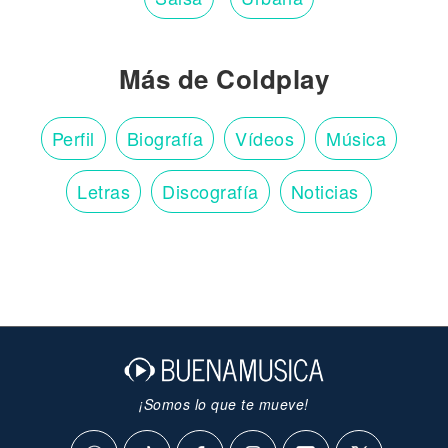
Más de Coldplay
Perfil
Biografía
Vídeos
Música
Letras
Discografía
Noticias
¡Somos lo que te mueve!