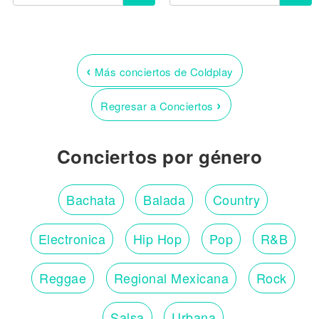
‹
Más conciertos de Coldplay
›
Regresar a Conciertos
Conciertos por género
Bachata
Balada
Country
Electronica
Hip Hop
Pop
R&B
Reggae
Regional Mexicana
Rock
Salsa
Urbana