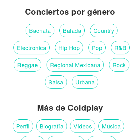
Conciertos por género
Bachata
Balada
Country
Electronica
Hip Hop
Pop
R&B
Reggae
Regional Mexicana
Rock
Salsa
Urbana
Más de Coldplay
Perfil
Biografía
Vídeos
Música