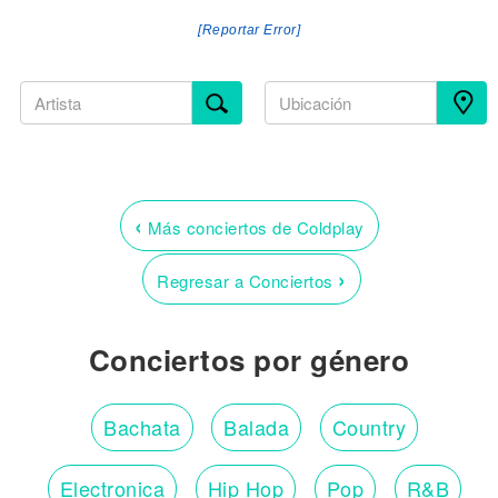
[Reportar Error]
‹
Más conciertos de Coldplay
›
Regresar a Conciertos
Conciertos por género
Bachata
Balada
Country
Electronica
Hip Hop
Pop
R&B