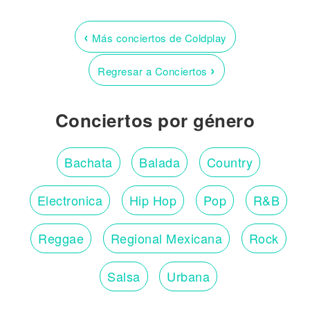
‹
Más conciertos de Coldplay
›
Regresar a Conciertos
Conciertos por género
Bachata
Balada
Country
Electronica
Hip Hop
Pop
R&B
Reggae
Regional Mexicana
Rock
Salsa
Urbana