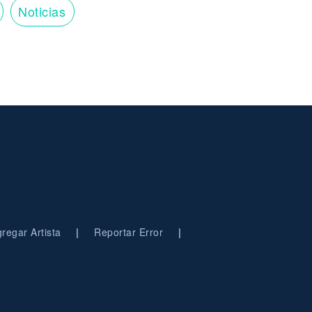
Noticias
|
|
regar Artista
Reportar Error