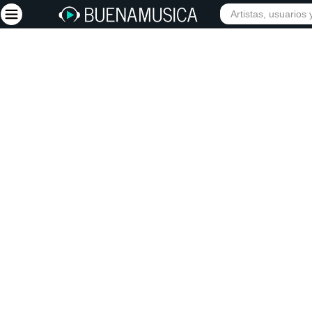
INICIO
ARTISTAS
Iniciar sesión
Registrarse
Inicio
Artistas
Red Social
Música
Vídeos
Discografías
Letras
Conciertos