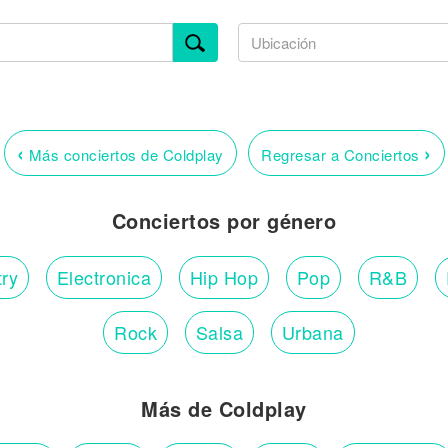
‹
›
Más conciertos de Coldplay
Regresar a Conciertos
Conciertos por género
ry
Electronica
Hip Hop
Pop
R&B
Rock
Salsa
Urbana
Más de Coldplay