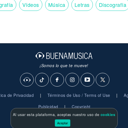
grafía
Vídeos
Música
Letras
Discografía
¡Somos lo que te mueve!
|
|
ítica de Privacidad
Términos de Uso / Terms of Use
Ag
|
Publicidad
Copyright
Al usar esta plataforma, aceptas nuestro uso de
cookies
© 2026 BuenaMusica.com - Derechos Reservados
Aceptar