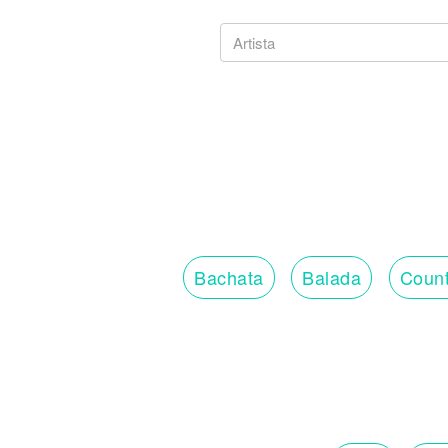
Bachata
Balada
Count