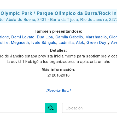
 Olympic Park / Parque Olímpico da Barra/Rock In
or Abelardo Bueno, 3401 - Barra da Tijuca, Río de Janeiro, 2277
También presentándose:
alone
,
Demi Lovato
,
Dua Lipa
,
Camila Cabello
,
Marshmello
,
Glor
stille
,
Megadeth
,
Ivete Sángalo
,
Ludmilla
,
Alok
,
Green Day
y
Avr
Detalles:
ío de Janeiro estaba prevista inicialmente para septiembre y oc
la covid-19 obligó a los organizadores a aplazarla un año
Más información:
2120162016
[Reportar Error]