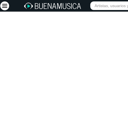
INICIO
ARTISTAS
Iniciar sesión
Registrarse
Inicio
Artistas
Red Social
Música
Vídeos
Discografías
Letras
Conciertos