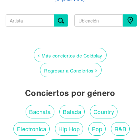
[Reportar Error]
‹
Más conciertos de Coldplay
›
Regresar a Conciertos
Conciertos por género
Bachata
Balada
Country
Electronica
Hip Hop
Pop
R&B