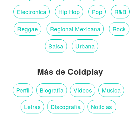
Electronica
Hip Hop
Pop
R&B
Reggae
Regional Mexicana
Rock
Salsa
Urbana
Más de Coldplay
Perfil
Biografía
Vídeos
Música
Letras
Discografía
Noticias