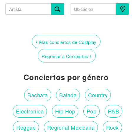
‹
Más conciertos de Coldplay
›
Regresar a Conciertos
Conciertos por género
Bachata
Balada
Country
Electronica
Hip Hop
Pop
R&B
Reggae
Regional Mexicana
Rock