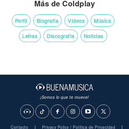
Más de Coldplay
Perfil
Biografía
Vídeos
Música
Letras
Discografía
Noticias
¡Somos lo que te mueve!
|
|
Contacto
Privacy Policy / Política de Privacidad