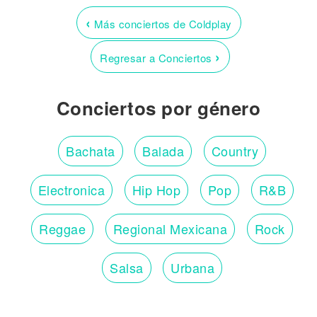
‹
Más conciertos de Coldplay
›
Regresar a Conciertos
Conciertos por género
Bachata
Balada
Country
Electronica
Hip Hop
Pop
R&B
Reggae
Regional Mexicana
Rock
Salsa
Urbana