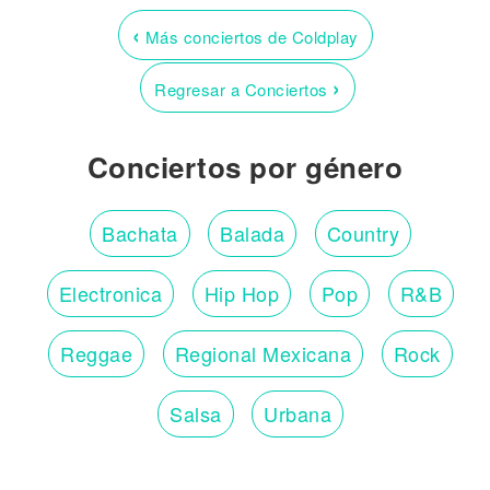
‹
Más conciertos de Coldplay
›
Regresar a Conciertos
Conciertos por género
Bachata
Balada
Country
Electronica
Hip Hop
Pop
R&B
Reggae
Regional Mexicana
Rock
Salsa
Urbana