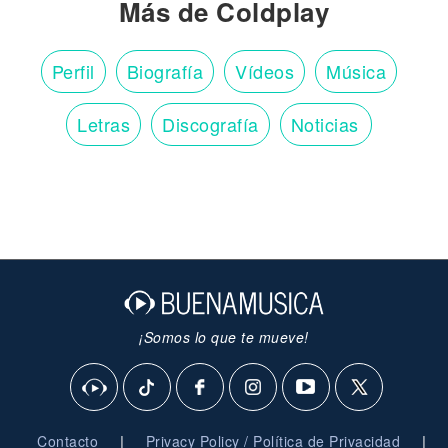
Más de Coldplay
Perfil
Biografía
Vídeos
Música
Letras
Discografía
Noticias
¡Somos lo que te mueve!
|
|
Contacto
Privacy Policy / Política de Privacidad