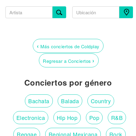
‹
Más conciertos de Coldplay
›
Regresar a Conciertos
Conciertos por género
Bachata
Balada
Country
Electronica
Hip Hop
Pop
R&B
Reggae
Regional Mexicana
Rock