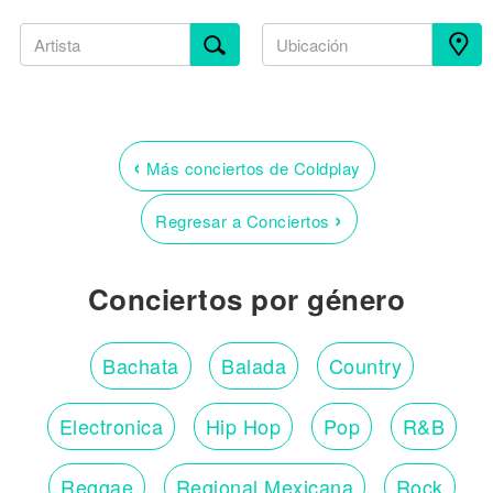
‹
Más conciertos de Coldplay
›
Regresar a Conciertos
Conciertos por género
Bachata
Balada
Country
Electronica
Hip Hop
Pop
R&B
Reggae
Regional Mexicana
Rock