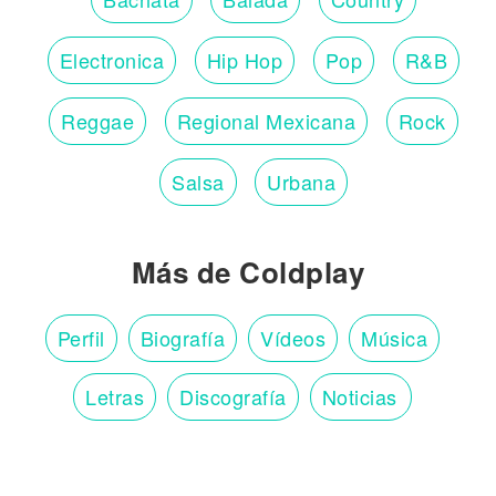
Electronica
Hip Hop
Pop
R&B
Reggae
Regional Mexicana
Rock
Salsa
Urbana
Más de Coldplay
Perfil
Biografía
Vídeos
Música
Letras
Discografía
Noticias