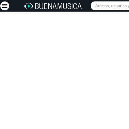
INICIO
ARTISTAS
Iniciar sesión
Registrarse
Inicio
Artistas
Red Social
Música
Vídeos
Discografías
Letras
Conciertos