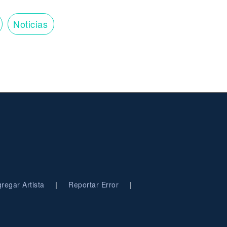
Noticias
|
|
regar Artista
Reportar Error