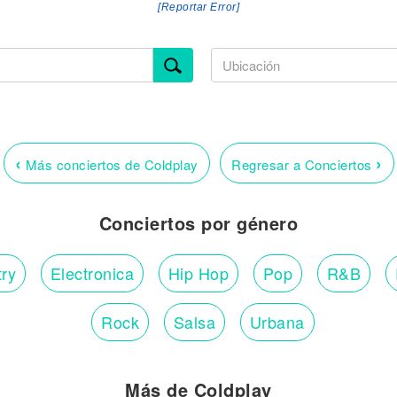
[Reportar Error]
‹
›
Más conciertos de Coldplay
Regresar a Conciertos
Conciertos por género
ry
Electronica
Hip Hop
Pop
R&B
Rock
Salsa
Urbana
Más de Coldplay