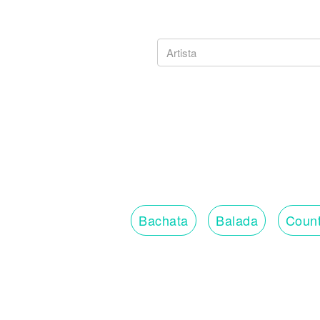
Bachata
Balada
Count