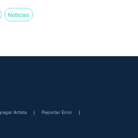
Noticias
|
|
regar Artista
Reportar Error