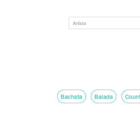
Bachata
Balada
Count