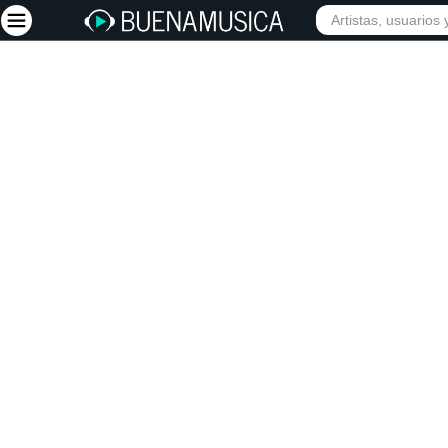
INICIO
ARTISTAS
Iniciar sesión
Registrarse
Inicio
Artistas
Red Social
Música
Vídeos
Discografías
Letras
Conciertos