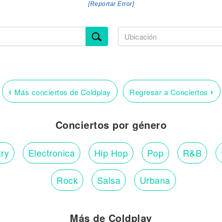
[Reportar Error]
‹
›
Más conciertos de Coldplay
Regresar a Conciertos
Conciertos por género
ry
Electronica
Hip Hop
Pop
R&B
Rock
Salsa
Urbana
Más de Coldplay