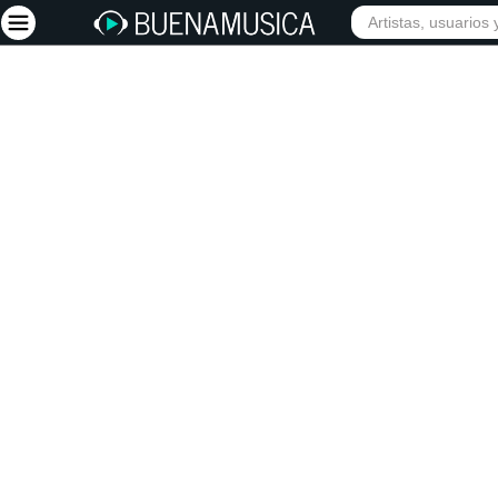
INICIO
ARTISTAS
Iniciar sesión
Registrarse
Inicio
Artistas
Red Social
Música
Vídeos
Discografías
Letras
Conciertos