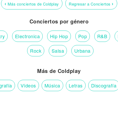
‹
›
Más conciertos de Coldplay
Regresar a Conciertos
Conciertos por género
ry
Electronica
Hip Hop
Pop
R&B
Rock
Salsa
Urbana
Más de Coldplay
grafía
Vídeos
Música
Letras
Discografía