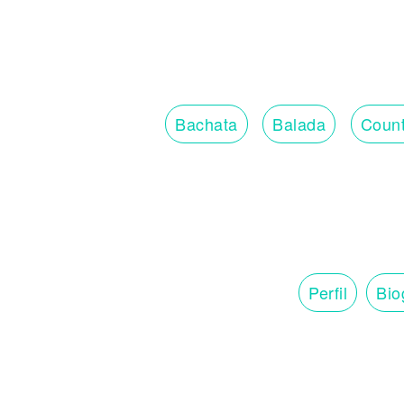
Bachata
Balada
Count
Perfil
Bio