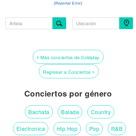
[Reportar Error]
‹
Más conciertos de Coldplay
›
Regresar a Conciertos
Conciertos por género
Bachata
Balada
Country
Electronica
Hip Hop
Pop
R&B