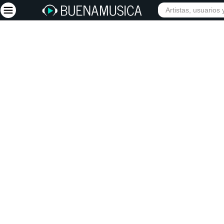
INICIO
ARTISTAS
Iniciar sesión
Registrarse
Inicio
Artistas
Red Social
Música
Vídeos
Discografías
Letras
Conciertos