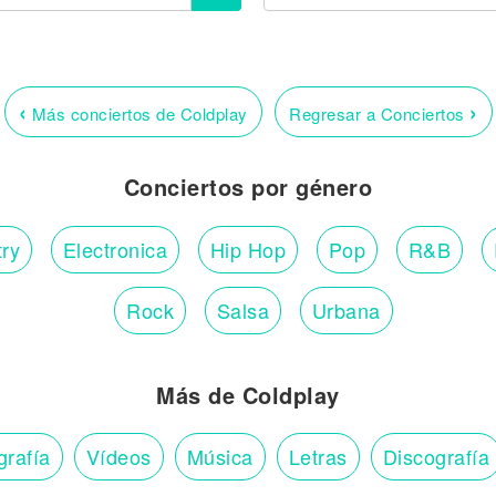
‹
›
Más conciertos de Coldplay
Regresar a Conciertos
Conciertos por género
ry
Electronica
Hip Hop
Pop
R&B
Rock
Salsa
Urbana
Más de Coldplay
grafía
Vídeos
Música
Letras
Discografía