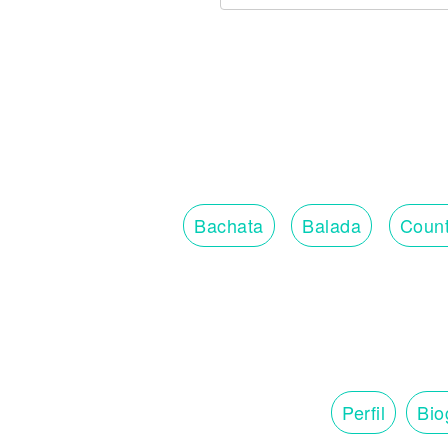
Bachata
Balada
Count
Perfil
Bio