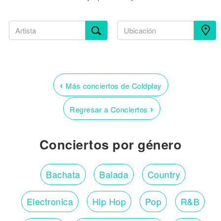
‹
Más conciertos de Coldplay
›
Regresar a Conciertos
Conciertos por género
Bachata
Balada
Country
Electronica
Hip Hop
Pop
R&B