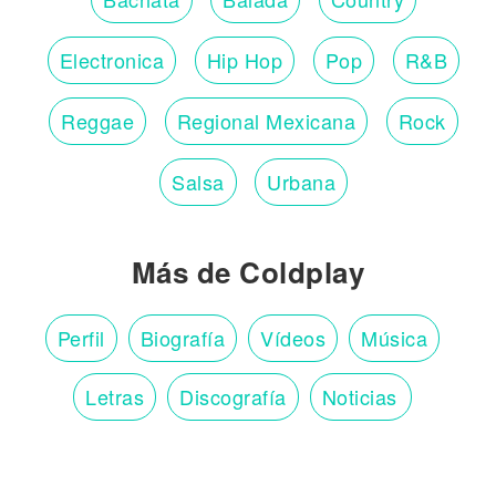
Electronica
Hip Hop
Pop
R&B
Reggae
Regional Mexicana
Rock
Salsa
Urbana
Más de Coldplay
Perfil
Biografía
Vídeos
Música
Letras
Discografía
Noticias