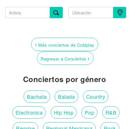
‹
Más conciertos de Coldplay
›
Regresar a Conciertos
Conciertos por género
Bachata
Balada
Country
Electronica
Hip Hop
Pop
R&B
Reggae
Regional Mexicana
Rock