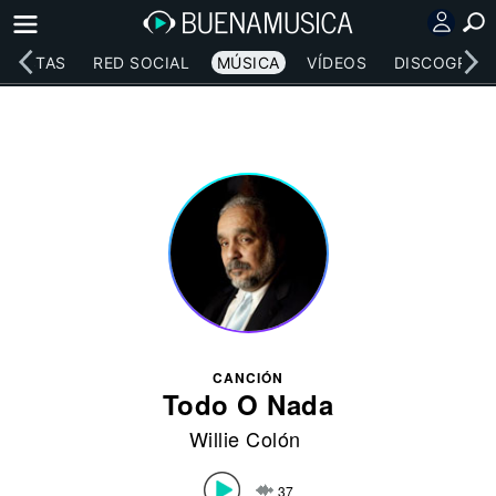
RTISTAS
RED SOCIAL
MÚSICA
VÍDEOS
DISCOGRAFÍ
CANCIÓN
Todo O Nada
Willie Colón
37