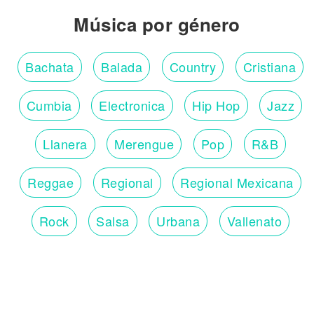
Música por género
Bachata
Balada
Country
Cristiana
Cumbia
Electronica
Hip Hop
Jazz
Llanera
Merengue
Pop
R&B
Reggae
Regional
Regional Mexicana
Rock
Salsa
Urbana
Vallenato