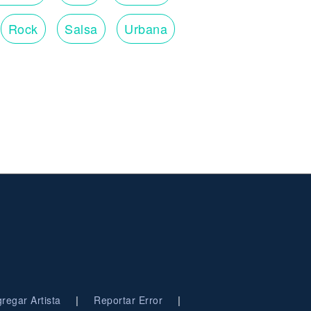
Rock
Salsa
Urbana
|
|
regar Artista
Reportar Error