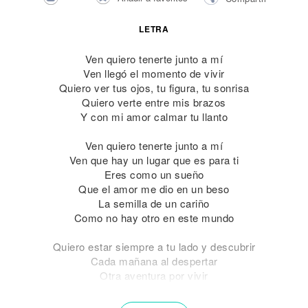
LETRA
Ven quiero tenerte junto a mí
Ven llegó el momento de vivir
Quiero ver tus ojos, tu figura, tu sonrisa
Quiero verte entre mis brazos
Y con mi amor calmar tu llanto
Ven quiero tenerte junto a mí
Ven que hay un lugar que es para ti
Eres como un sueño
Que el amor me dio en un beso
La semilla de un cariño
Como no hay otro en este mundo
Quiero estar siempre a tu lado y descubrir
Cada mañana al despertar
Otra aventura por vivir
Nadie podrá callar tu voz, tu libertad
Por tu derecho a hacer vivir