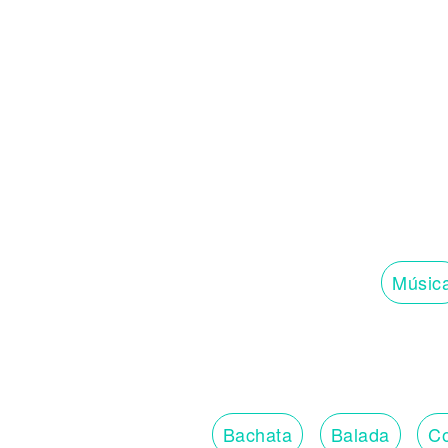
Músic
Bachata
Balada
Co