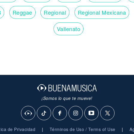
B
Reggae
Regional
Regional Mexicana
Vallenato
¡Somos lo que te mueve!
|
|
ítica de Privacidad
Términos de Uso / Terms of Use
Ag