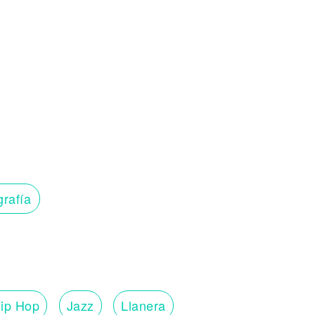
grafía
ip Hop
Jazz
Llanera