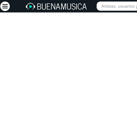
Iniciar sesión
Registrarse
Inicio
Artistas
Red Social
Música
Vídeos
Discografías
Letras
Conciertos