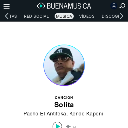
RTISTAS
RED SOCIAL
MÚSICA
VÍDEOS
DISCOGRAFÍ
CANCIÓN
Solita
Pacho El Antifeka
,
Kendo Kaponi
39