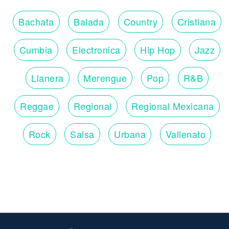
Bachata
Balada
Country
Cristiana
Cumbia
Electronica
Hip Hop
Jazz
Llanera
Merengue
Pop
R&B
Reggae
Regional
Regional Mexicana
Rock
Salsa
Urbana
Vallenato