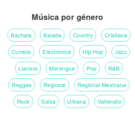
Yo no voy a dejar que me maten las gana'
Yo no voy a volver otra vez a tu cama
Música por género
Y aunque tú vuelva' y yo te diga sí
Ya mi corazón no quiere sentir
Mataste las gana' hasta de vivir, pero sigo aquí
Bachata
Balada
Country
Cristiana
Porque desde que te fuiste
Cumbia
Electronica
Hip Hop
Jazz
El verano se fue contigo, contigo
Y ahora el fucking corazón está frío
Llanera
Merengue
Pop
R&B
Porque vos te fuiste
Y el verano se fue contigo, contigo
Y ahora el fucking corazón está frío
Reggae
Regional
Regional Mexicana
Rock
Salsa
Urbana
Vallenato