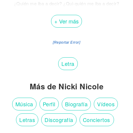
¿Quién me iba a decir? ¿Qui-quién me iba a decir?
Desde que te fuiste, estoy de gira, ya ni duermo
+ Ver más
Y perdón a tu mamá, ella un Sol, era, en verdad
Ella no tiene la culpa de que tú tenga' maldad
Yo me salgo de esta tumba sola, no me voy a enterrar
Tengo cosa' por hacer, tengo cosa' por lograr
[Reportar Error]
¿Cómo hacés pa' dañarme? Uh-uh
¿Cómo hacés pa' dañarme?
Letra
Desde que te fuiste
El verano se fue contigo, contigo
Más de Nicki Nicole
Y ahora el fucking corazón está frío
Porque vos te fuiste
Música
Y el verano se fue contigo, contigo
Perfil
Biografía
Vídeos
Y ahora el fucking corazón está frío
Letras
Discografía
Conciertos
Ey, desde que te fuiste, yo estoy sola conmigo
Estoy recuperando to' ese tiempo perdido