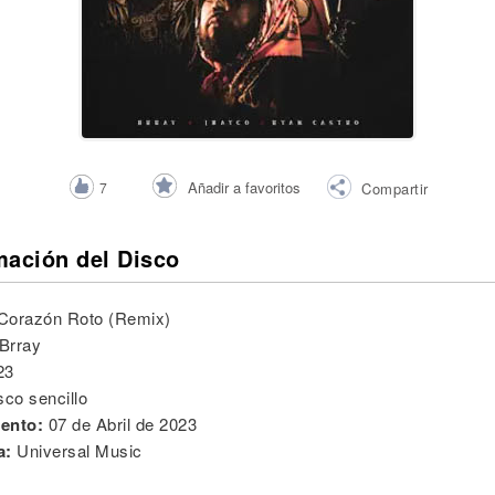
Añadir a favoritos
7
Compartir
mación del Disco
Corazón Roto (Remix)
Brray
23
sco sencillo
ento:
07 de Abril de 2023
a:
Universal Music