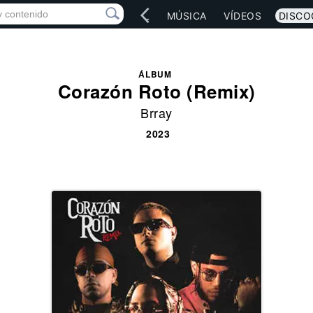
IO
ARTISTAS
RED SOCIAL
MÚSICA
VÍDEOS
DISCO
ÁLBUM
Corazón Roto (Remix)
Brray
2023