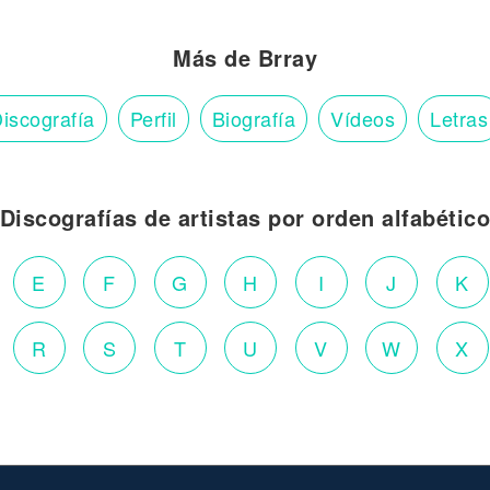
Más de Brray
iscografía
Perfil
Biografía
Vídeos
Letras
Discografías de artistas por orden alfabétic
E
F
G
H
I
J
K
R
S
T
U
V
W
X