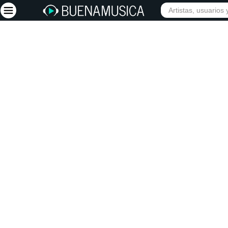
INIC
Iniciar sesión
Registrarse
Inicio
Artistas
Red Social
Música
Vídeos
Discografías
Letras
Conciertos