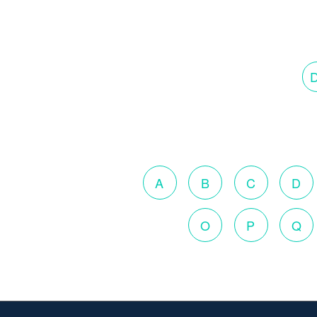
D
A
B
C
D
O
P
Q