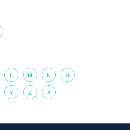
o
L
M
N
Ñ
Y
Z
#