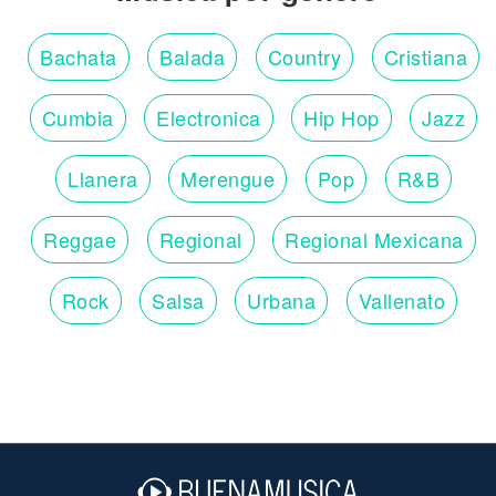
Bachata
Balada
Country
Cristiana
Cumbia
Electronica
Hip Hop
Jazz
Llanera
Merengue
Pop
R&B
Reggae
Regional
Regional Mexicana
Rock
Salsa
Urbana
Vallenato