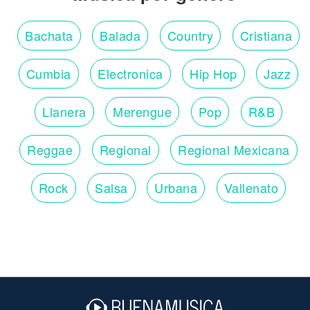
Bachata
Balada
Country
Cristiana
Cumbia
Electronica
Hip Hop
Jazz
Llanera
Merengue
Pop
R&B
Reggae
Regional
Regional Mexicana
Rock
Salsa
Urbana
Vallenato