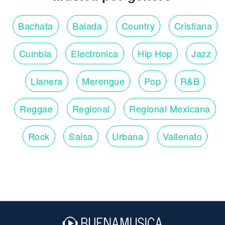
Bachata
Balada
Country
Cristiana
Cumbia
Electronica
Hip Hop
Jazz
Llanera
Merengue
Pop
R&B
Reggae
Regional
Regional Mexicana
Rock
Salsa
Urbana
Vallenato