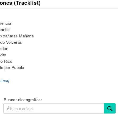
ones (Tracklist)
iencia
anita
Extrañaras Mañana
do Volverás
ecion
vito
to Rico
lo por Pueblo
 Error]
Buscar discografías: