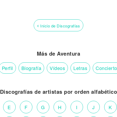
‹
Inicio de Discografías
Más de Aventura
Perfil
Biografía
Vídeos
Letras
Conciert
Discografías de artistas por orden alfabétic
E
F
G
H
I
J
K