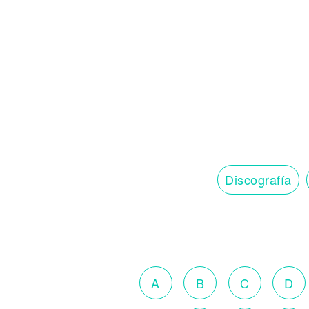
Discografía
A
B
C
D