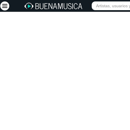
INIC
Iniciar sesión
Registrarse
Inicio
Artistas
Red Social
Música
Vídeos
Discografías
Letras
Conciertos