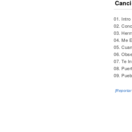
Canci
01. Intro
02. Conc
03. Herm
04. Me 
05. Cuan
06. Obs
07. Te In
08. Puer
09. Pueb
[Reportar