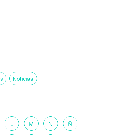
os
Noticias
o
L
M
N
Ñ