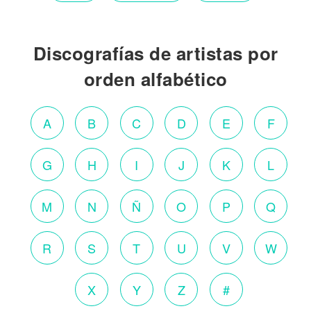
Discografías de artistas por
orden alfabético
A
B
C
D
E
F
G
H
I
J
K
L
M
N
Ñ
O
P
Q
R
S
T
U
V
W
X
Y
Z
#