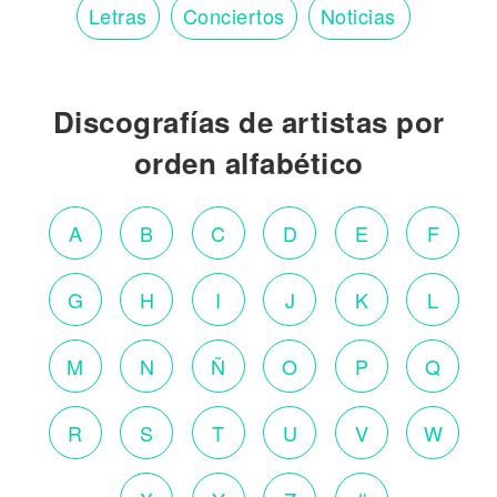
Letras
Conciertos
Noticias
Discografías de artistas por
orden alfabético
A
B
C
D
E
F
G
H
I
J
K
L
M
N
Ñ
O
P
Q
R
S
T
U
V
W