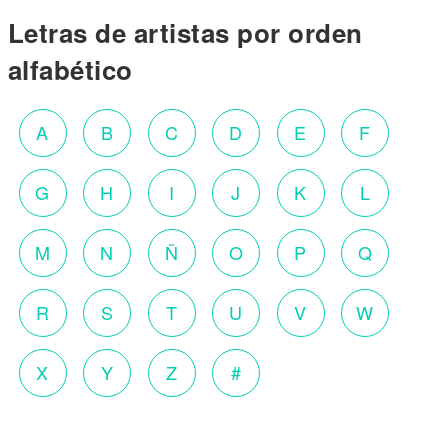
Letras de artistas por orden
alfabético
A
B
C
D
E
F
G
H
I
J
K
L
M
N
Ñ
O
P
Q
R
S
T
U
V
W
X
Y
Z
#