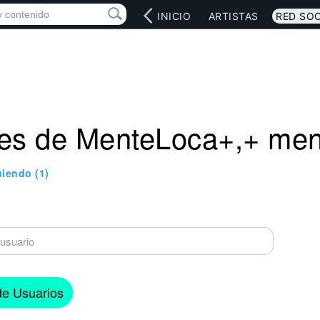
INICIO
ARTISTAS
RED SOC
es de MenteLoca+,+ men
uiendo
(1)
 de Usuarios