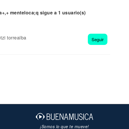
+,+ menteloca;q sigue a 1 usuario(s)
tzi torrealba
Seguir
¡Somos lo que te mueve!