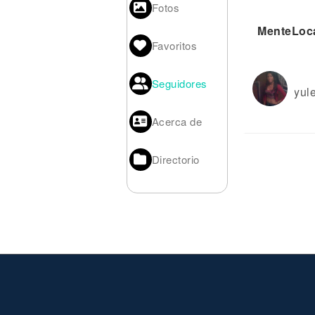
Noticias
Fotos
MenteLoca
Favoritos
Seguidores
yule
Acerca de
Directorio