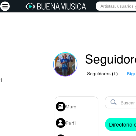
Iniciar sesión
Registrarse
Seguidor
Inicio
Artistas
Seguidores
(1)
Sig
Red Social
1
Música
Vídeos
Muro
Discografías
Letras
Perfil
Directorio
Conciertos