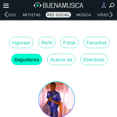
INICIO
ARTISTAS
RED SOCIAL
MÚSICA
VÍDEOS
Ingresar
Perfil
Fotos
Favoritos
Seguidores
Acerca de
Directorio