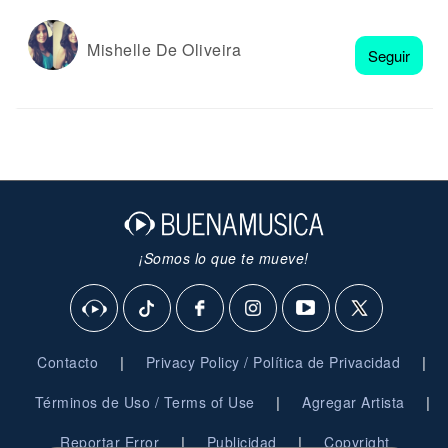
Mishelle De Oliveira
Seguir
¡Somos lo que te mueve!
|
|
Contacto
Privacy Policy / Política de Privacidad
|
|
Términos de Uso / Terms of Use
Agregar Artista
|
|
Reportar Error
Publicidad
Copyright