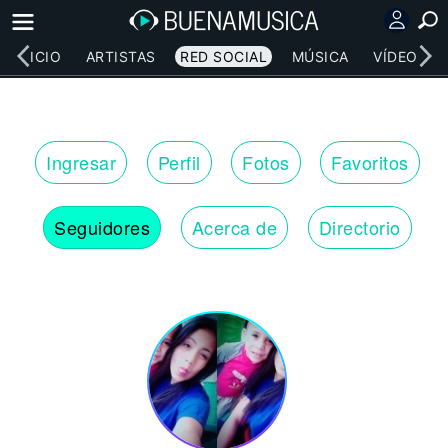
INICIO
ARTISTAS
RED SOCIAL
MÚSICA
VÍDEOS
Ingresar
Perfil
Fotos
Favoritos
Seguidores
Acerca de
Directorio