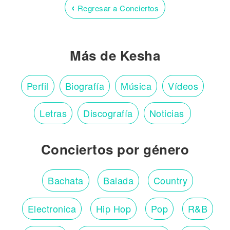
‹
Regresar a Conciertos
Más de Kesha
Perfil
Biografía
Música
Vídeos
Letras
Discografía
Noticias
Conciertos por género
Bachata
Balada
Country
Electronica
Hip Hop
Pop
R&B