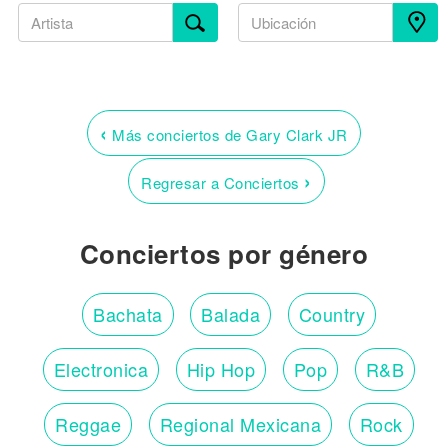
‹
Más conciertos de Gary Clark JR
›
Regresar a Conciertos
Conciertos por género
Bachata
Balada
Country
Electronica
Hip Hop
Pop
R&B
Reggae
Regional Mexicana
Rock